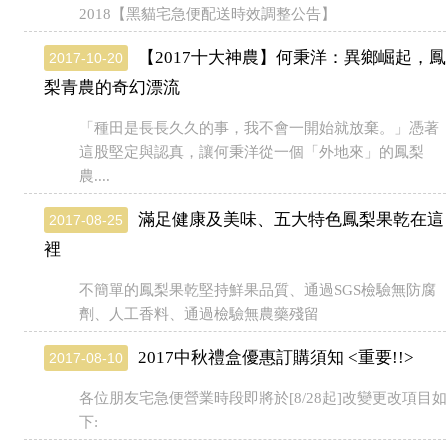
2018【黑貓宅急便配送時效調整公告】
【2017十大神農】何秉洋：異鄉崛起，鳳
2017-10-20
梨青農的奇幻漂流
「種田是長長久久的事，我不會一開始就放棄。」憑著
這股堅定與認真，讓何秉洋從一個「外地來」的鳳梨
農....
滿足健康及美味、五大特色鳳梨果乾在這
2017-08-25
裡
不簡單的鳳梨果乾堅持鮮果品質、通過SGS檢驗無防腐
劑、人工香料、通過檢驗無農藥殘留
2017中秋禮盒優惠訂購須知 <重要!!>
2017-08-10
各位朋友宅急便營業時段即將於[8/28起]改變更改項目如
下: