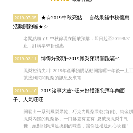
★☆2019中秋亮點 ! ! 自然果舖中秋優惠
2019-07-05
活動開跑囉★☆
老闆點頭了!! 中秋節現在開放預購，即日起至2019/8/31
止，訂購享85折優惠
博得好彩頭~2019鳳梨預購開跑囉^^
2019-02-11
鳳梨控請尖叫! 2019年產季預購活動開跑囉^^年後一上
就接到詢問鳳梨的訊息及來電...
2019諸事大吉~旺來好禮讓您拜年夠面
2019-01-10
子、人氣旺旺
開發出一系列鳳梨果乾、巧克力鳳梨果乾(首創)、純金
鳳梨內餡的鳳梨酥、一口酥還有還有..夏威夷鳳梨牛軋
糖，絕對能夠滿足挑剔的味蕾，讓你送禮送到心坎裡 !