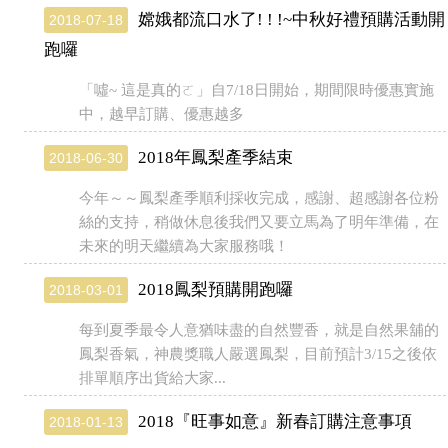
嫦娥都流口水了! ! !~中秋好禮預購活動開
2018-07-18
跑囉
「噓~ 這是真的ㄛ」自7/18日開始，期間限時優惠實施
中，越早訂購、優惠越多
2018年鳳梨產季結束
2018-06-30
今年～～鳳梨產季順利採收完成，感謝、超感謝各位粉
絲的支持，稍做休息後我們又要立馬為了明年準備，在
未來的明天繼續為大家服務哦！
2018鳳梨預購開跑囉
2018-03-01
每到夏季最令人意猶味盡的自然豐香，就是自然果舖的
鳳梨香氣，神農獎職人嚴選鳳梨，目前預計3/15之後依
排單順序出貨給大家...
2018『旺事如意』新春訂購注意事項
2018-01-13