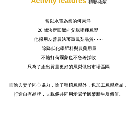
Activity features
精彩花絮
曾以水電為業的何秉洋
26 歲決定回鄉向父親學種鳳梨
他採用友善農法著重鳳梨品質
⋯⋯
除降低化學肥料與農藥用量
不施打荷爾蒙也不急著採收
只為了產出質量更好的鳳梨做出市場區隔
而他與妻子同心協力，除了種植鳳梨外，也加工鳳梨產品，
打造自有品牌，夫親倆共同用愛賦予鳳梨新生及價值。